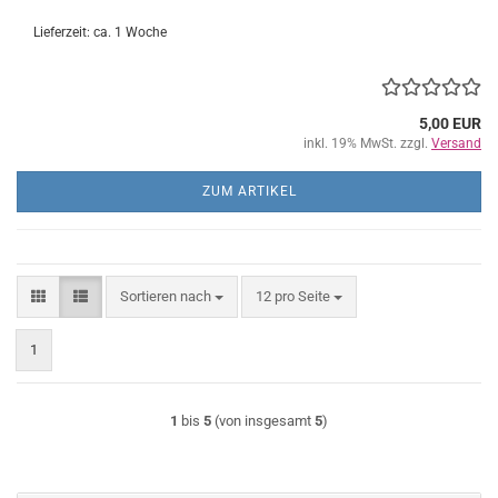
Lieferzeit: ca. 1 Woche
5,00 EUR
inkl. 19% MwSt. zzgl.
Versand
ZUM ARTIKEL
Sortieren nach
pro Seite
Sortieren nach
12 pro Seite
1
1
bis
5
(von insgesamt
5
)