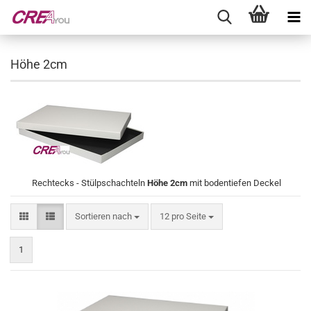
Höhe 2cm
Rechtecks - Stülpschachteln
Höhe 2cm
mit bodentiefen Deckel
Sortieren nach
pro Seite
Sortieren nach
12 pro Seite
1